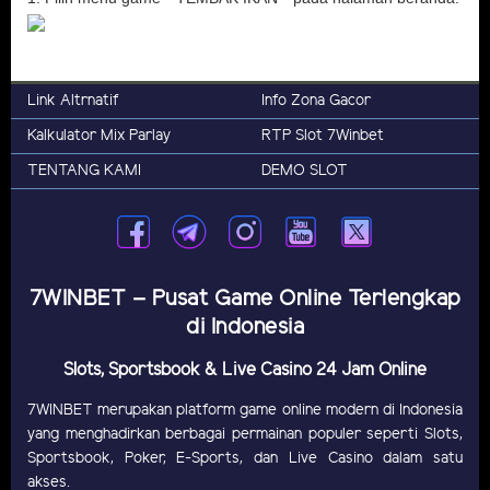
Link Altrnatif
Info Zona Gacor
Kalkulator Mix Parlay
RTP Slot 7Winbet
TENTANG KAMI
DEMO SLOT
7WINBET – Pusat Game Online Terlengkap
di Indonesia
Slots, Sportsbook & Live Casino 24 Jam Online
7WINBET merupakan platform game online modern di Indonesia
yang menghadirkan berbagai permainan populer seperti Slots,
Sportsbook, Poker, E-Sports, dan Live Casino dalam satu
akses.